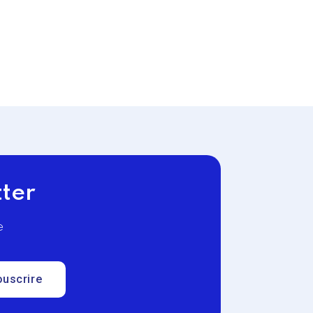
tter
e
ouscrire