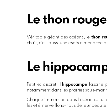
Le thon rouge
Véritable géant des océans, le
thon r
chair, c’est aussi une espèce menacée q
Le hippocam
Petit et discret, l’
hippocampe
fascine 
notamment dans les prairies sous-mari
Chaque immersion dans l’océan est une
les et émerveillons-nous de leur beauté